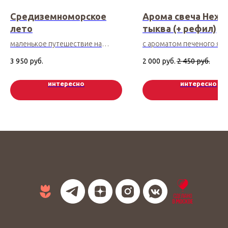
Средиземноморское
Арома свеча Нежн
лето
тыква (+ рефил)
маленькое путешествие на
с ароматом печеного ябл
Средиземноморье
корицы, аромат рефила - 
3 950
руб.
2 000
руб.
2 450
руб.
карамели
интересно
интересно