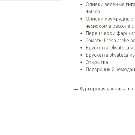
Оливки зеленые гиган
460 гр.
Оливки изумрудные ч
чесноком в рассоле с 
Перец черри фаршир
Томаты Fresh atelie в
Брускетта Olivateca 
Брускетта olivateca и
Открытка
Подарочный чемодан
🚗 Курьерская доставка по