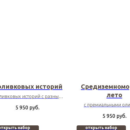
оливковых историй
Средиземномо
лето
оливковых историй с разным
характером
с премиальными оли
руб.
5 950
брускеттой и лимонно
руб.
5 950
открыть набор
открыть набор