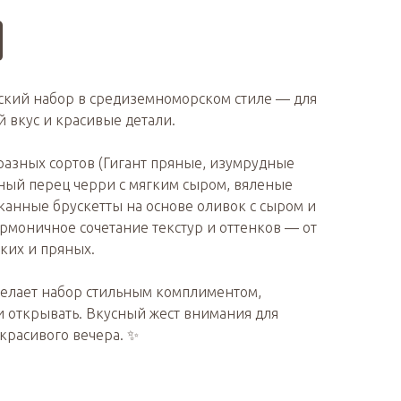
ский набор в средиземноморском стиле — для
й вкус и красивые детали.
азных сортов (Гигант пряные, изумрудные
ный перец черри с мягким сыром, вяленые
сканные брускетты на основе оливок с сыром и
армоничное сочетание текстур и оттенков — от
ких и пряных.
елает набор стильным комплиментом,
и открывать. Вкусный жест внимания для
 красивого вечера. ✨