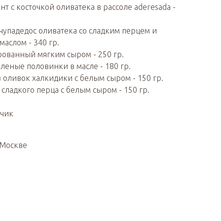
т с косточкой оливатека в рассоле aderesada -
упадедос оливатека со сладким перцем и
маслом - 340 гр.
ованный мягким сыром - 250 гр.
яленые половинки в масле - 180 гр.
из оливок халкидики с белым сыром - 150 гр.
з сладкого перца с белым сыром - 150 гр.
чик
 Москве